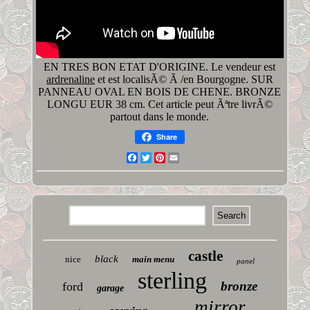
EN TRES BON ETAT D'ORIGINE. Le vendeur est
ardrenaline
et est localisÃ© Ã /en Bourgogne. SUR
PANNEAU OVAL EN BOIS DE CHENE. BRONZE
LONGU EUR 38 cm. Cet article peut Ãªtre livrÃ©
partout dans le monde.
Share
Facebook
Twitter
Pinterest
Email
castle
black
nice
main menu
panel
sterling
bronze
ford
garage
mirror