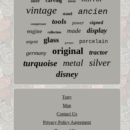
carving
store
rover
vintage
ancien
stand
tools
signed
power
compressor
display
made
engine
collection
glass
porcelain
argent
german
original
tractor
germany
silver
metal
turquoise
disney
Tony
Map
Contact Us
Privacy Policy Agreement